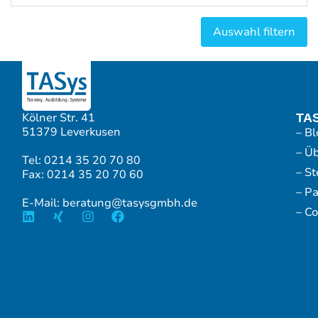
Kölner Str. 41
TA
51379 Leverkusen
– Bl
– Ü
Tel: 0214 35 20 70 80
– S
Fax: 0214 35 20 70 60
– P
E-Mail: beratung@tasysgmbh.de
– Co