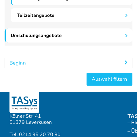
Teilzeitangebote
Umschulungsangebote
Beginn
Kölner Str. 41
TA
51379 Leverkusen
– Bl
– Ü
Tel: 0214 35 20 70 80