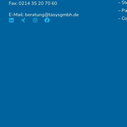
– S
Fax: 0214 35 20 70 60
– P
E-Mail: beratung@tasysgmbh.de
– Co