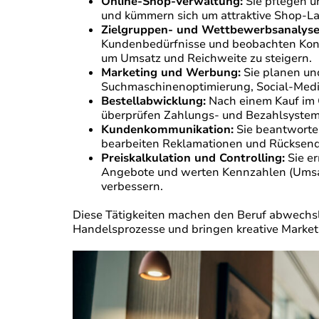
Online-Shop-Verwaltung:
Sie pflegen u
und kümmern sich um attraktive Shop-La
Zielgruppen- und Wettbewerbsanalyse
Kundenbedürfnisse und beobachten Konk
um Umsatz und Reichweite zu steigern.
Marketing und Werbung:
Sie planen un
Suchmaschinenoptimierung, Social-Medi
Bestellabwicklung:
Nach einem Kauf im O
überprüfen Zahlungs- und Bezahlsysteme
Kundenkommunikation:
Sie beantworte
bearbeiten Reklamationen und Rücksend
Preiskalkulation und Controlling:
Sie er
Angebote und werten Kennzahlen (Umsatz,
verbessern.
Diese Tätigkeiten machen den Beruf abwechsl
Handelsprozesse und bringen kreative Market