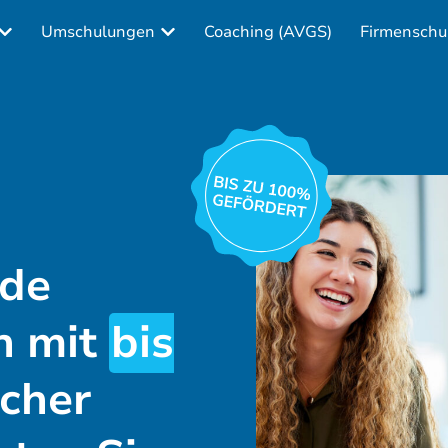
Umschulungen
Coaching (AVGS)
Firmenschu
nde
n mit
bis
icher