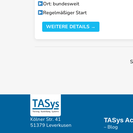
Ort: bundesweit
Regelmäßiger Start
WEITERE DETAILS →
S
Kölner Str. 41
TASys A
51379 Leverkusen
– Blog