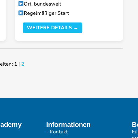
Ort: bundesweit
Regelmäßiger Start
WEITERE DETAILS →
eiten:
1
|
2
cademy
Informationen
B
– Kontakt
Fü