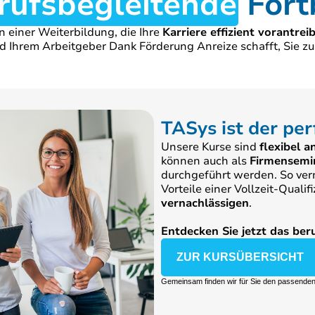
rufsbegleitende
Fort
on einer Weiterbildung, die Ihre
Karriere effizient vorantreib
d Ihrem Arbeitgeber Dank Förderung Anreize schafft, Sie zu
TASys ist der per
Unsere Kurse sind
flexibel a
können auch als
Firmensemi
durchgeführt werden. So verm
Vorteile einer Vollzeit-Qualif
vernachlässigen
.
Entdecken Sie jetzt das be
ZUR KURSÜBERSICHT
Gemeinsam finden wir für Sie den passenden 