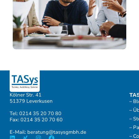
Kölner Str. 41
TA
51379 Leverkusen
– Bl
– Ü
Tel: 0214 35 20 70 80
– S
Fax: 0214 35 20 70 60
– P
E-Mail: beratung@tasysgmbh.de
– Co