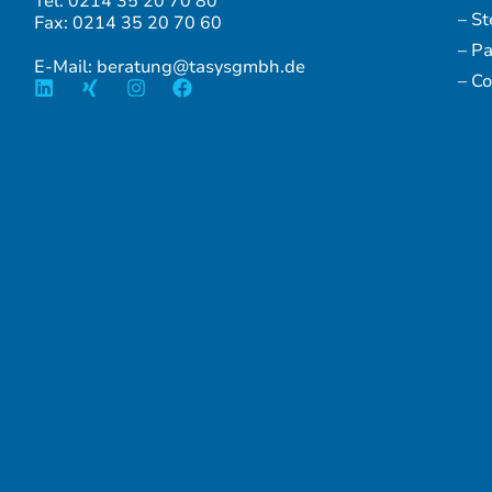
Tel: 0214 35 20 70 80
– S
Fax: 0214 35 20 70 60
– P
E-Mail: beratung@tasysgmbh.de
– Co