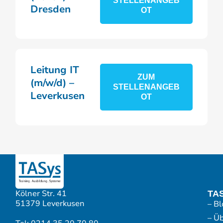
STELLENANGEB
Dresden
OT
Leitung IT
ZUM
(m/w/d) –
STELLENANGEB
Leverkusen
OT
Kölner Str. 41
TA
51379 Leverkusen
– Bl
– Ü