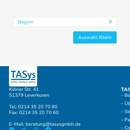
Beginn
Kölner Str. 41
TA
51379 Leverkusen
– Bl
– Ü
Tel: 0214 35 20 70 80
– S
Fax: 0214 35 20 70 60
– P
E-Mail: beratung@tasysgmbh.de
– Co