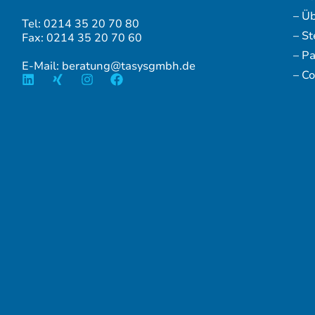
– Ü
Tel: 0214 35 20 70 80
– S
Fax: 0214 35 20 70 60
– P
E-Mail: beratung@tasysgmbh.de
– Co