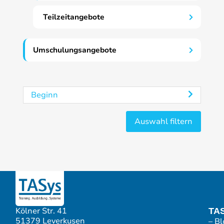
Teilzeitangebote
Umschulungsangebote
Beginn
Kölner Str. 41
TA
51379 Leverkusen
– Bl