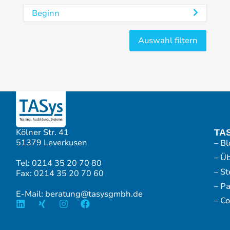
Beginn
Kölner Str. 41
TA
51379 Leverkusen
– Bl
– Ü
Tel: 0214 35 20 70 80
– S
Fax: 0214 35 20 70 60
– P
E-Mail: beratung@tasysgmbh.de
– Co