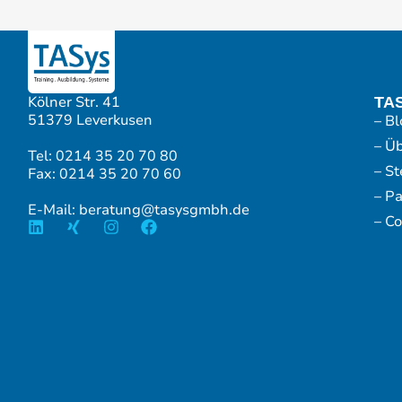
Kölner Str. 41
TA
51379 Leverkusen
– Bl
– Ü
Tel: 0214 35 20 70 80
– S
Fax: 0214 35 20 70 60
– P
E-Mail: beratung@tasysgmbh.de
– Co