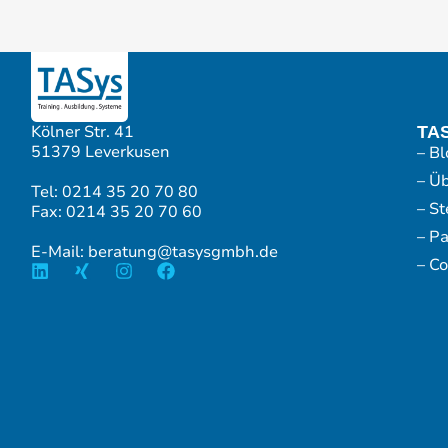
Kölner Str. 41
TA
51379 Leverkusen
– Bl
– Ü
Tel: 0214 35 20 70 80
– S
Fax: 0214 35 20 70 60
– P
E-Mail: beratung@tasysgmbh.de
– Co