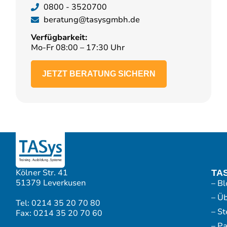
0800 - 3520700
beratung@tasysgmbh.de
Verfügbarkeit:
Mo-Fr 08:00 – 17:30 Uhr
JETZT BERATUNG SICHERN
Kölner Str. 41
TA
51379 Leverkusen
– Bl
– Ü
Tel: 0214 35 20 70 80
– S
Fax: 0214 35 20 70 60
– P