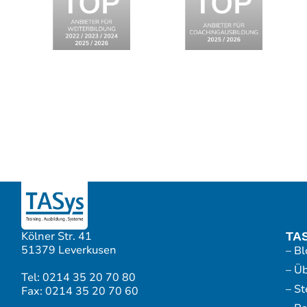
Kölner Str. 41
TA
51379 Leverkusen
– Bl
– Ü
Tel: 0214 35 20 70 80
– S
Fax: 0214 35 20 70 60