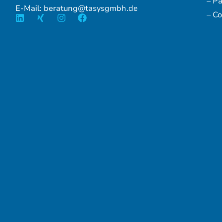
– P
E-Mail: beratung@tasysgmbh.de
– Co