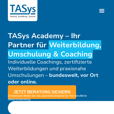
TASys Academy – Ihr
Partner für
Weiterbildung,
Umschulung & Coaching
Individuelle Coachings, zertifizierte
Weiterbildungen und praxisnahe
Umschulungen –
bundesweit, vor Ort
oder online.
JETZT BERATUNG SICHERN
Gemeinsam finden wir das passende Angebot für Ihre berufliche
Weiterentwicklung.