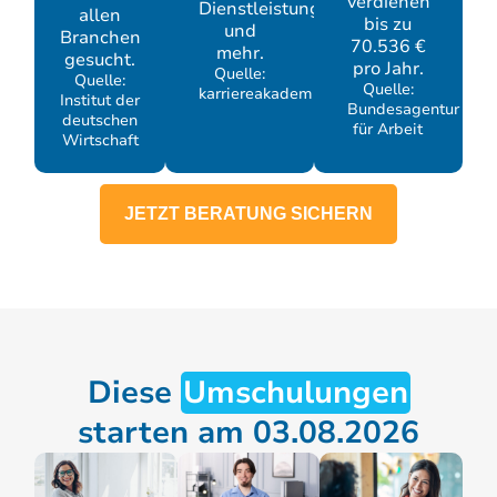
verdienen
Dienstleistung
allen
bis zu
und
Branchen
70.536 €
mehr.
gesucht.
pro Jahr.
Quelle:
Quelle:
Quelle:
karriereakademie.de
Institut der
Bundesagentur
deutschen
für Arbeit
Wirtschaft
JETZT BERATUNG SICHERN
Diese
Umschulungen
starten am 03.08.2026