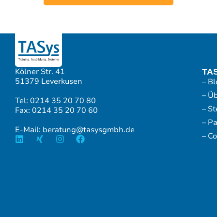
Kölner Str. 41
TA
51379 Leverkusen
– Bl
– Ü
Tel: 0214 35 20 70 80
– S
Fax: 0214 35 20 70 60
– P
E-Mail: beratung@tasysgmbh.de
– Co