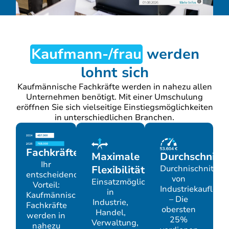
Kaufmann-/frau
werden
lohnt sich
Kaufmännische Fachkräfte werden in nahezu allen
Unternehmen benötigt. Mit einer Umschulung
eröffnen Sie sich vielseitige Einstiegsmöglichkeiten
in unterschiedlichen Branchen.
Fachkräftelücke
Maximale
Durchschnitts
Ihr
Flexibilität
Durchnischnittsg
entscheidender
von
Einsatzmöglichkeiten
Vorteil:
Industriekaufleut
in
Kaufmännische
– Die
Industrie,
Fachkräfte
obersten
Handel,
werden in
25%
Verwaltung,
nahezu