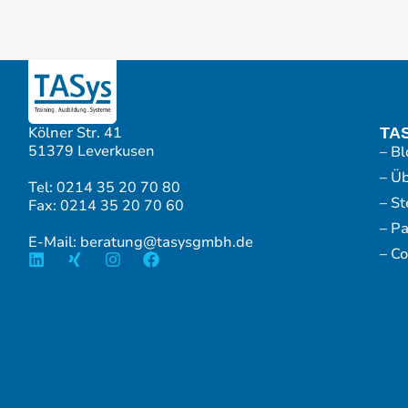
Kölner Str. 41
TA
51379 Leverkusen
– Bl
– Ü
Tel: 0214 35 20 70 80
– S
Fax: 0214 35 20 70 60
– P
E-Mail: beratung@tasysgmbh.de
– Co