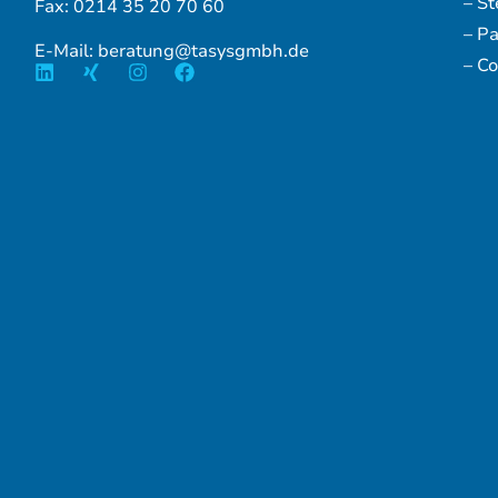
– S
Fax: 0214 35 20 70 60
– P
E-Mail: beratung@tasysgmbh.de
– Co