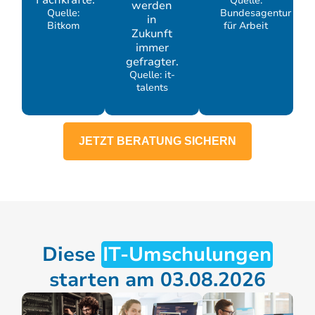
Quelle:
werden
Quelle:
Bundesagentur
in
Bitkom
für Arbeit
Zukunft
immer
gefragter.
Quelle: it-
talents
JETZT BERATUNG SICHERN
Diese
IT-Umschulungen
starten am 03.08.2026