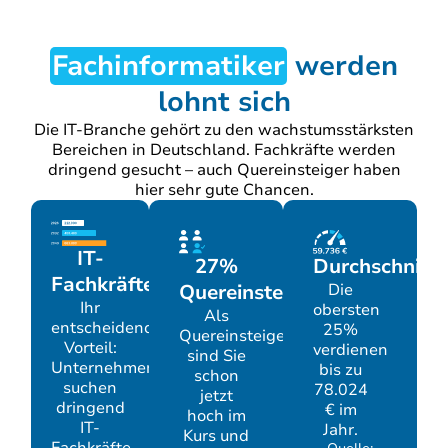
Fachinformatiker
werden
lohnt sich
Die IT-Branche gehört zu den wachstumsstärksten
Bereichen in Deutschland. Fachkräfte werden
dringend gesucht – auch Quereinsteiger haben
hier sehr gute Chancen.
IT-
Durchschnitts
27%
Fachkräftelücke
Die
Quereinsteiger
Ihr
obersten
Als
entscheidender
25%
Quereinsteiger
Vorteil:
verdienen
sind Sie
Unternehmen
bis zu
schon
suchen
78.024
jetzt
dringend
€ im
hoch im
IT-
Jahr.
Kurs und
Fachkräfte.