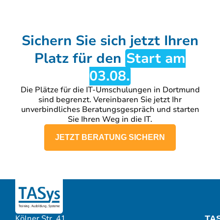
Sichern Sie sich jetzt Ihren
Platz für den
Start am
03.08.
Die Plätze für die IT-Umschulungen in Dortmund
sind begrenzt. Vereinbaren Sie jetzt Ihr
unverbindliches Beratungsgespräch und starten
Sie Ihren Weg in die IT.
JETZT BERATUNG SICHERN
Kölner Str. 41
TA