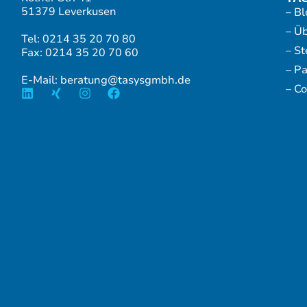
51379 Leverkusen
– Bl
– Ü
Tel: 0214 35 20 70 80
– S
Fax: 0214 35 20 70 60
– P
E-Mail: beratung@tasysgmbh.de
– Co