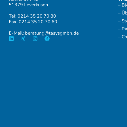
51379 Leverkusen
– Bl
– Ü
Tel: 0214 35 20 70 80
– S
Fax: 0214 35 20 70 60
– P
E-Mail: beratung@tasysgmbh.de
– Co