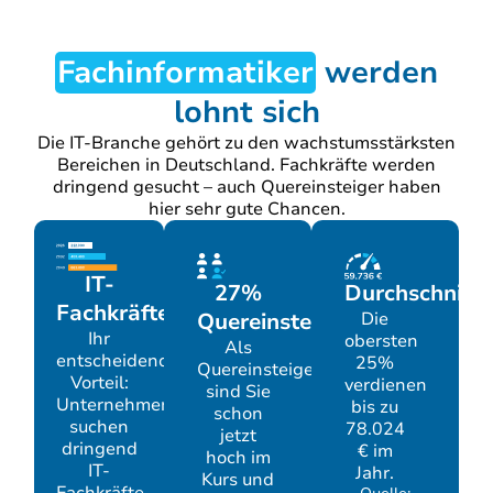
Fachinformatiker
werden
lohnt sich
Die IT-Branche gehört zu den wachstumsstärksten
Bereichen in Deutschland. Fachkräfte werden
dringend gesucht – auch Quereinsteiger haben
hier sehr gute Chancen.
IT-
Durchschnitts
27%
Fachkräftelücke
Die
Quereinsteiger
Ihr
obersten
Als
entscheidender
25%
Quereinsteiger
Vorteil:
verdienen
sind Sie
Unternehmen
bis zu
schon
suchen
78.024
jetzt
dringend
€ im
hoch im
IT-
Jahr.
Kurs und
Fachkräfte.