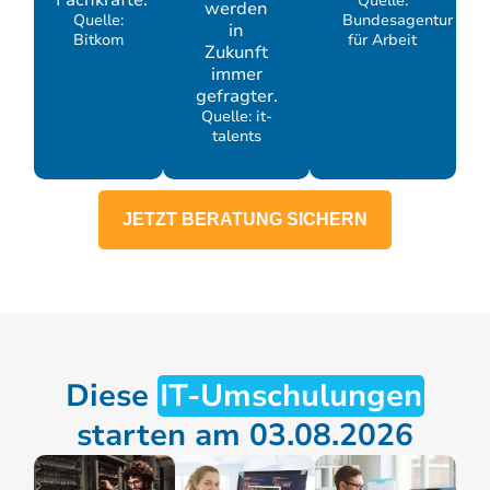
Quelle:
werden
Quelle:
Bundesagentur
in
Bitkom
für Arbeit
Zukunft
immer
gefragter.
Quelle: it-
talents
JETZT BERATUNG SICHERN
Diese
IT-Umschulungen
starten am 03.08.2026