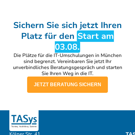
Sichern Sie sich jetzt Ihren
Platz für den
Start am
03.08.
Die Plätze für die IT-Umschulungen in München
sind begrenzt. Vereinbaren Sie jetzt Ihr
unverbindliches Beratungsgespräch und starten
Sie Ihren Weg in die IT.
JETZT BERATUNG SICHERN
Kölner Str. 41
TA